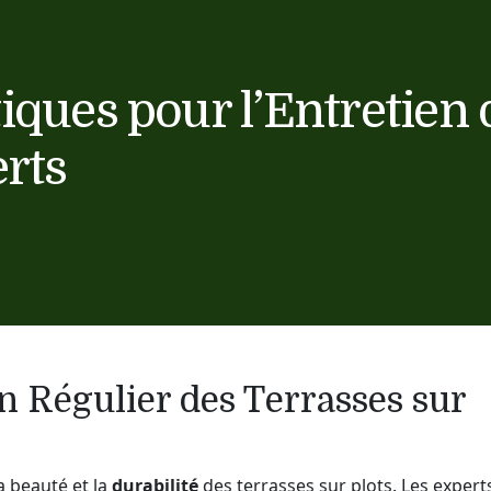
iques pour l’Entretien 
erts
n Régulier des Terrasses sur
a beauté et la
durabilité
des terrasses sur plots. Les expert