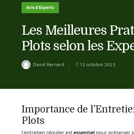
Avis d'Experts
Les Meilleures Prat
Plots selon les Exp
David Bernard
12 octobre 2023
Importance de l’Entretie
Plots
L’entretien régulier est
essentiel
pour préserver l